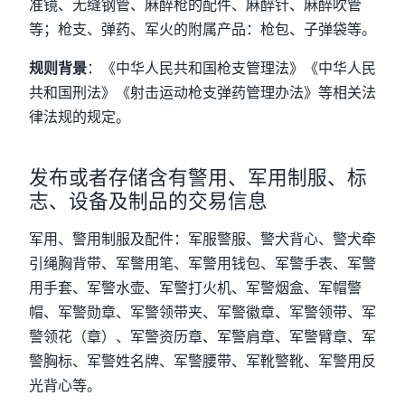
准镜、无缝钢管、麻醉枪的配件、麻醉针、麻醉吹管
等；枪支、弹药、军火的附属产品：枪包、子弹袋等。
规则背景
：《中华人民共和国枪支管理法》《中华人民
共和国刑法》《射击运动枪支弹药管理办法》等相关法
律法规的规定。
发布或者存储含有警用、军用制服、标
志、设备及制品的交易信息
军用、警用制服及配件：军服警服、警犬背心、警犬牵
引绳胸背带、军警用笔、军警用钱包、军警手表、军警
用手套、军警水壶、军警打火机、军警烟盒、军帽警
帽、军警勋章、军警领带夹、军警徽章、军警领带、军
警领花（章）、军警资历章、军警肩章、军警臂章、军
警胸标、军警姓名牌、军警腰带、军靴警靴、军警用反
光背心等。