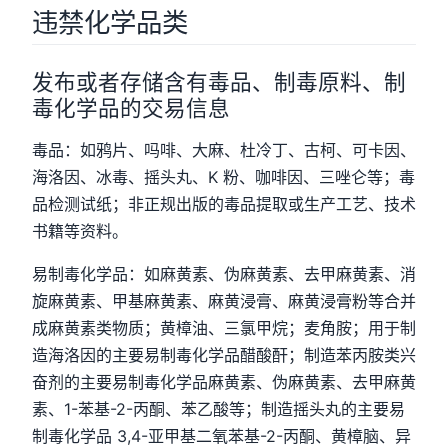
违禁化学品类
发布或者存储含有毒品、制毒原料、制
毒化学品的交易信息
毒品：如鸦片、吗啡、大麻、杜冷丁、古柯、可卡因、
海洛因、冰毒、摇头丸、K 粉、咖啡因、三唑仑等；毒
品检测试纸；非正规出版的毒品提取或生产工艺、技术
书籍等资料。
易制毒化学品：如麻黄素、伪麻黄素、去甲麻黄素、消
旋麻黄素、甲基麻黄素、麻黄浸膏、麻黄浸膏粉等合并
成麻黄素类物质；黄樟油、三氯甲烷；麦角胺；用于制
造海洛因的主要易制毒化学品醋酸酐；制造苯丙胺类兴
奋剂的主要易制毒化学品麻黄素、伪麻黄素、去甲麻黄
素、1-苯基-2-丙酮、苯乙酸等；制造摇头丸的主要易
制毒化学品 3,4-亚甲基二氧苯基-2-丙酮、黄樟脑、异