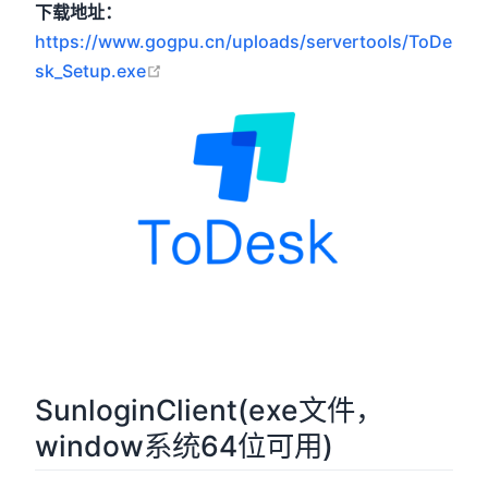
下载地址：
https://www.gogpu.cn/uploads/servertools/ToDe
open in new window
sk_Setup.exe
SunloginClient(exe文件，
window系统64位可用)