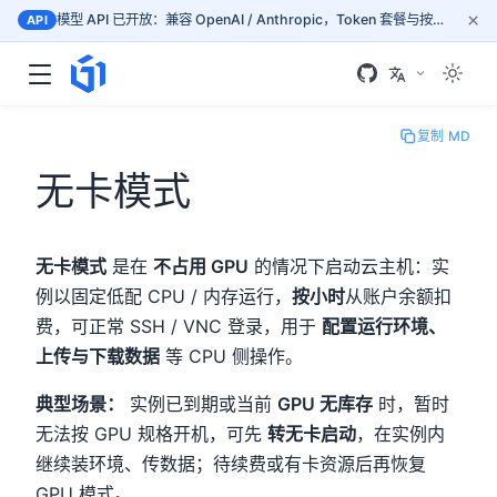
×
模型 API 已开放：兼容 OpenAI / Anthropic，Token 套餐与按量计费，按文档接入 mass.gogpu.cn
API
复制 MD
无卡模式
无卡模式
是在
不占用 GPU
的情况下启动云主机：实
例以固定低配 CPU / 内存运行，
按小时
从账户余额扣
费，可正常 SSH / VNC 登录，用于
配置运行环境、
上传与下载数据
等 CPU 侧操作。
典型场景：
实例已到期或当前
GPU 无库存
时，暂时
无法按 GPU 规格开机，可先
转无卡启动
，在实例内
继续装环境、传数据；待续费或有卡资源后再恢复
GPU 模式。