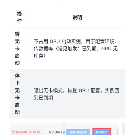
操
说明
作
转
无
不占用 GPU 启动实例，用于配置环境、
卡
传数据等（常见触发：已到期、GPU 无
启
库存）
动
停
止
无
退出无卡模式，恢复 GPU 配置，实例回
卡
到已到期
启
动