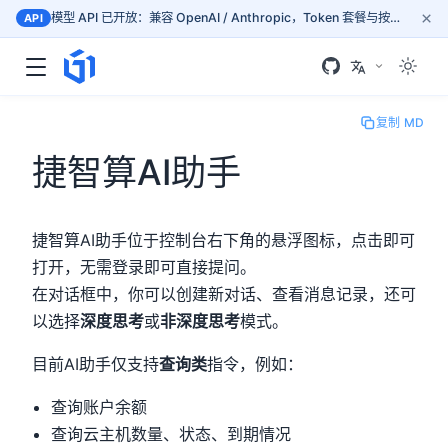
×
模型 API 已开放：兼容 OpenAI / Anthropic，Token 套餐与按量计费，按文档接入 mass.gogpu.cn
API
复制 MD
捷智算AI助手
捷智算AI助手位于控制台右下角的悬浮图标，点击即可
打开，无需登录即可直接提问。
在对话框中，你可以创建新对话、查看消息记录，还可
以选择
深度思考
或
非深度思考
模式。
目前AI助手仅支持
查询类
指令，例如：
查询账户余额
查询云主机数量、状态、到期情况