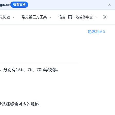
×
pu.cn
查看文档
见问题
常见第三方工具
语言
简体中文
复制 MD
，分别有1.5b、7b、70b等镜像。
然后选择镜像对应的规格。