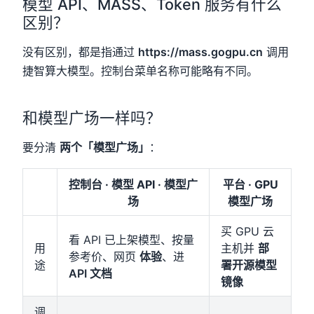
模型 API、MASS、Token 服务有什么
区别？
没有区别，都是指通过
https://mass.gogpu.cn
调用
捷智算大模型。控制台菜单名称可能略有不同。
和模型广场一样吗？
要分清
两个「模型广场」
：
控制台 · 模型 API · 模型广
平台 · GPU
场
模型广场
买 GPU 云
看 API 已上架模型、按量
用
主机并
部
参考价、网页
体验
、进
途
署开源模型
API 文档
镜像
调