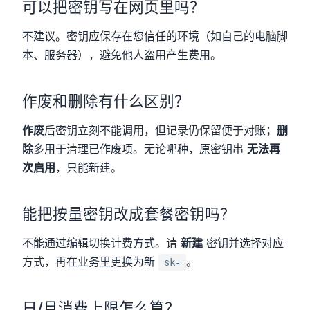
可以把密钥写在网页里吗？
不建议。密钥应保存在您信任的环境（如自己的电脑脚
本、服务器），避免他人盗用产生费用。
作废和删除有什么区别？
作废
后密钥立刻不能调用，但记录仍保留便于对账；
删
除
多用于清理已作废项。无论哪种，原密钥串
无法再
次启用
，只能新建。
能把按量密钥改成套餐密钥吗？
不能通过编辑切换计费方式。请
新建
密钥并选择对应
方式，再在业务里更换为新
。
sk-
日/月消费上限怎么算？