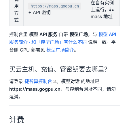
在自有实例
用
https://mass.gogpu.cn
上运行，非
+ API 密钥
方
mass 地址
式
控制台里
模型 API 服务
自带
模型广场
，与
模型 API
服务简介 · 和「模型广场」有什么不同
说明一致。平
台侧 GPU 部署见
模型广场简介
。
买云主机、充值、管密钥要去哪里？
open in new window
请登录
捷智算控制台
。
模型对话
的地址是
https://mass.gogpu.cn
，与控制台网址不同，请勿
混淆。
计费