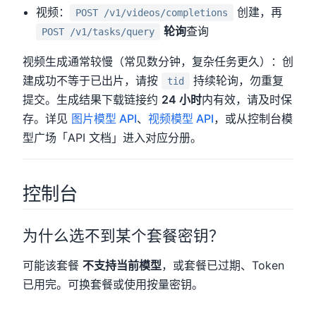
视频：
创建，再
POST /v1/videos/completions
轮询
查询
POST /v1/tasks/query
视频生成通常较慢（常见数分钟，复杂任务更久）：创
建成功不等于已出片，请按
持续轮询，勿重复
tid
提交。生成结果下载链接约
24 小时
内有效，请及时保
存。详见
图片模型 API
、
视频模型 API
，或从控制台模
型广场「API 文档」进入对应分册。
控制台
为什么选不到某个套餐密钥？
可能该套餐
不支持当前模型
，或套餐已过期、Token
已用完。可换套餐或使用按量密钥。