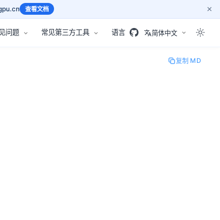
×
pu.cn
查看文档
见问题
常见第三方工具
语言
简体中文
复制 MD