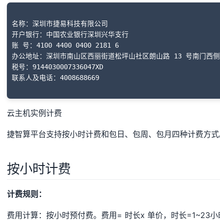
名称：深圳市捷易科技有限公司

开户银行：中国农业银行深圳兴华支行

账 号：4100 4400 0400 2181 6

办公地址：深圳市南山区西丽街道松坪山社区朗山路 13 号南门西侧清
税号：9144030007336047XD

云主机实例计费
捷智算平台支持按小时计费和包日、包周、包月四种计费方式
按小时计费
计费规则：
费用计算：按小时预付费。费用= 时长x 单价，时长=1~2