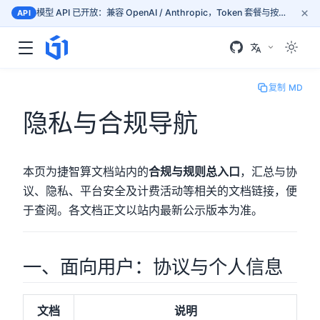
×
模型 API 已开放：兼容 OpenAI / Anthropic，Token 套餐与按量计费，按文档接入 mass.gogpu.cn
API
复制 MD
隐私与合规导航
本页为捷智算文档站内的
合规与规则总入口
，汇总与协
议、隐私、平台安全及计费活动等相关的文档链接，便
于查阅。各文档正文以站内最新公示版本为准。
一、面向用户：协议与个人信息
文档
说明